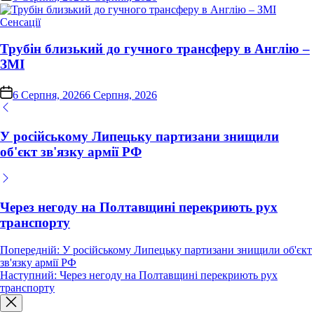
Опублікувати
Сенсації
у
Трубін близький до гучного трансферу в Англію –
ЗМІ
on
6 Серпня, 2026
6 Серпня, 2026
У російському Липецьку партизани знищили
об'єкт зв'язку армії РФ
Через негоду на Полтавщині перекриють рух
транспорту
Навігація
Попередній:
У російському Липецьку партизани знищили об'єкт
зв'язку армії РФ
записів
Наступний:
Через негоду на Полтавщині перекриють рух
транспорту