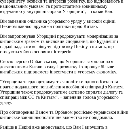
суверенітету, безпеки та інтересів розвитку, що відповідають її
національним умовам, та протистоятиме зовнішньому
втручанню у внутрішні справи Угорщини”, – сказав Ван.
Він запевнив очільника угорського уряду у високій оцінці
Пекіном давньої дружньої політики щодо Китаю.
Він запропонував Угорщині продовжувати модернізацію за
китайським зразком та висловив сподівання, що Будапешт і
надалі надаватиме рішучу підтримку Пекіну з питань, що
стосуються його основних інтересів.
Своєю чергою Орбан сказав, що Угорщина захоплюється
досягненнями Китаю в галузі розвитку і запрошує більше
китайських підприємств інвестувати в угорську економіку.
“Угорщина твердо дотримується політики одного Китаю та
прагне подальшого поглиблення всебічної співпраці з Китаєм.
Угорщина також продовжуватиме активно сприяти діалогу та
співпраці між ЄС та Китаєм”, – запенвив голова угорського
уряду.
Про обговорення Ваном та Орбаном російсько-української війни
китайське зовнішньополітичне відомство не повідомило.
Раніше в Пекіні вже анонсували, що Ван Ї вирушить в