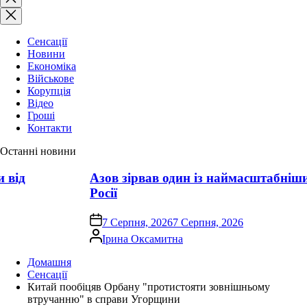
пошук
Сенсації
Новини
Економіка
Військове
Корупція
Відео
Гроші
Контакти
Останні новини
від
Азов зірвав один із наймасштабніших
Росії
on
7 Серпня, 2026
7 Серпня, 2026
Опубліковано
Ірина Оксамитна
Домашня
Сенсації
Китай пообіцяв Орбану "протистояти зовнішньому
втручанню" в справи Угорщини