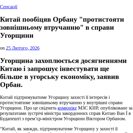
Опублікувати
Сенсації
у
Китай пообіцяв Орбану "протистояти
зовнішньому втручанню" в справи
Угорщини
on
25 Лютого, 2026
Угорщина захоплюється досягненнями
Китаю і запрошує інвестувати ще
більше в угорську економіку, заявив
Орбан.
Китай підтримуватиме Угорщину захисті її інтересів і
протистоятиме зовнішньому втручанню у внутрішні справи
Угорщини. Про це свідчить
комюніке
МЗС КНР, опубліковане за
результатами зустрічі міністра закордонних справ Китаю Ван Ї в
Будапешті з прем’єр-міністром Угорщини Віктором Орбаном.
“Китай, як завжди, підтримуватиме Угорщину у захисті її