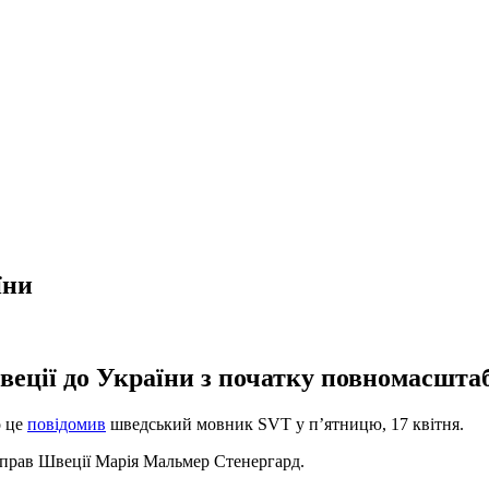
їни
еції до України з початку повномасштаб
о це
повідомив
шведський мовник SVT у п’ятницю, 17 квітня.
справ Швеції Марія Мальмер Стенергард.