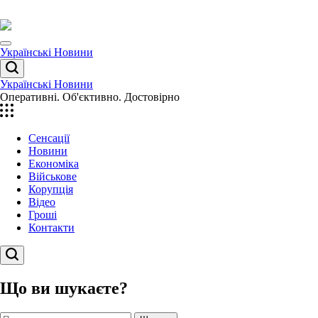
Перейти
до
вмісту
Menu
Українські Новини
Пошук
Українські Новини
Оперативні. Об'єктивно. Достовірно
Сенсації
Новини
Економіка
Військове
Корупція
Відео
Гроші
Контакти
Пошук
Що ви шукаєте?
Пошук: