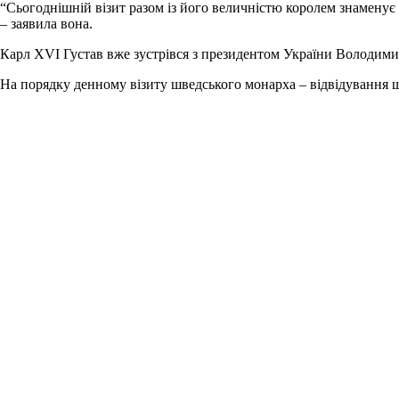
“Сьогоднішній візит разом із його величністю королем знаменує
– заявила вона.
Карл XVI Густав вже зустрівся з президентом України Володимир
На порядку денному візиту шведського монарха – відвідування шк