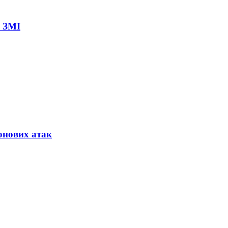
– ЗМІ
онових атак