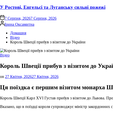
У Ростові, Енгельсі та Луганську сильні пожежі
on
7 Серпня, 2026
7 Серпня, 2026
Опубліковано
Ірина Оксамитна
Домашня
Відео
Король Швеції прибув з візитом до України
Опублікувати
Відео
у
Король Швеції прибув з візитом до Укра
on
27 Квітня, 2026
27 Квітня, 2026
Ця поїздка є першим візитом монарха Шв
Король Швеції Карл XVI Густав прибув з візитом до Львова. Пр
Вказано, що в поїздці короля супроводжує міністр закордонних 