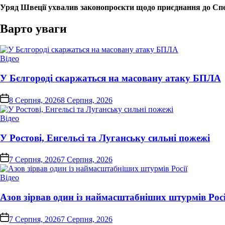
Уряд Швеції ухвалив законопроєкти щодо приєднання до Сп
Варто уваги
Опублікувати
Відео
у
У Бєлгороді скаржаться на масовану атаку БПЛА
on
8 Серпня, 2026
8 Серпня, 2026
Опублікувати
Відео
у
У Ростові, Енгельсі та Луганську сильні пожежі
on
7 Серпня, 2026
7 Серпня, 2026
Опублікувати
Відео
у
Азов зірвав один із наймасштабніших штурмів Росі
on
7 Серпня, 2026
7 Серпня, 2026