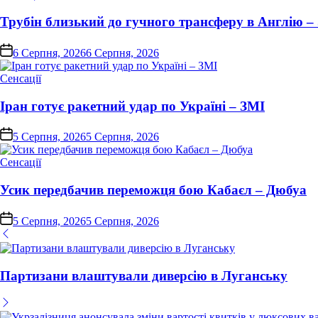
у
Трубін близький до гучного трансферу в Англію –
on
6 Серпня, 2026
6 Серпня, 2026
Опублікувати
Сенсації
у
Іран готує ракетний удар по Україні – ЗМІ
on
5 Серпня, 2026
5 Серпня, 2026
Опублікувати
Сенсації
у
Усик передбачив переможця бою Кабаєл – Дюбуа
on
5 Серпня, 2026
5 Серпня, 2026
Партизани влаштували диверсію в Луганську