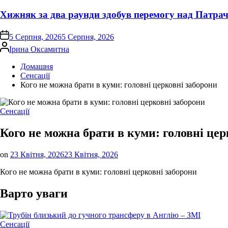
Хижняк за два раунди здобув перемогу над Патра
on
5 Серпня, 2026
5 Серпня, 2026
Опубліковано
Ірина Оксамитна
Домашня
Сенсації
Кого не можна брати в куми: головні церковні заборони
Опублікувати
Сенсації
у
Кого не можна брати в куми: головні цер
on
23 Квітня, 2026
23 Квітня, 2026
Кого не можна брати в куми: головні церковні заборони
Варто уваги
Опублікувати
Сенсації