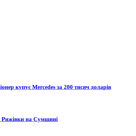
іонер купує Mercedes за 200 тисяч доларів
" Рижівки на Сумщині