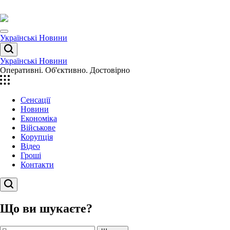
Перейти
до
вмісту
Menu
Українські Новини
Пошук
Українські Новини
Оперативні. Об'єктивно. Достовірно
Сенсації
Новини
Економіка
Військове
Корупція
Відео
Гроші
Контакти
Пошук
Що ви шукаєте?
Пошук: