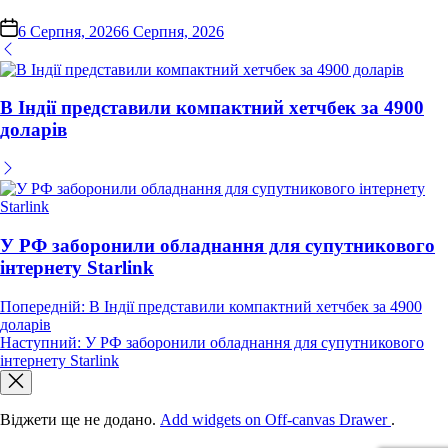
on
6 Серпня, 2026
6 Серпня, 2026
В Індії представили компактний хетчбек за 4900
доларів
У РФ заборонили обладнання для супутникового
інтернету Starlink
Навігація
Попередній:
В Індії представили компактний хетчбек за 4900
доларів
записів
Наступний:
У РФ заборонили обладнання для супутникового
інтернету Starlink
Віджети ще не додано.
Add widgets on Off-canvas Drawer
.