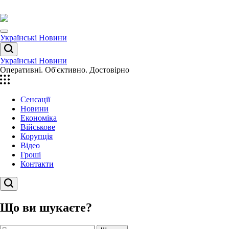
Перейти
до
вмісту
Menu
Українські Новини
Пошук
Українські Новини
Оперативні. Об'єктивно. Достовірно
Сенсації
Новини
Економіка
Військове
Корупція
Відео
Гроші
Контакти
Пошук
Що ви шукаєте?
Пошук: