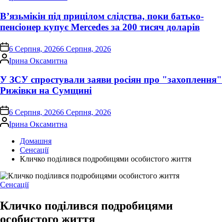
В’язьмікін під прицілом слідства, поки батько-
пенсіонер купує Mercedes за 200 тисяч доларів
on
6 Серпня, 2026
6 Серпня, 2026
Опубліковано
Ірина Оксамитна
У ЗСУ спростували заяви росіян про "захоплення"
Рижівки на Сумщині
on
6 Серпня, 2026
6 Серпня, 2026
Опубліковано
Ірина Оксамитна
Домашня
Сенсації
Кличко поділився подробицями особистого життя
Опублікувати
Сенсації
у
Кличко поділився подробицями
особистого життя