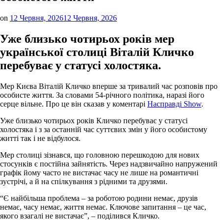
on
12 Червня, 2026
12 Червня, 2026
Уже близько чотирьох років мер
української столиці Віталій Кличко
перебуває у статусі холостяка.
Мер Києва Віталій Кличко вперше за тривалий час розповів про
особисте життя. За словами 54-річного політика, наразі його
серце вільне. Про це він сказав у коментарі
Насправді Show
.
Уже близько чотирьох років Кличко перебуває у статусі
холостяка і з за останній час суттєвих змін у його особистому
житті так і не відбулося.
Мер столиці зізнався, що головною перешкодою для нових
стосунків є постійна зайнятість. Через надзвичайно напружений
графік йому часто не вистачає часу не лише на романтичні
зустрічі, а й на спілкування з рідними та друзями.
“Є найбільша проблема – за роботою родини немає, друзів
немає, часу немає, життя немає. Ключове запитання – це час,
якого взагалі не вистачає”, – поділився Кличко.