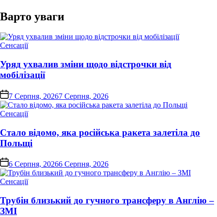
Варто уваги
Опублікувати
Сенсації
у
Уряд ухвалив зміни щодо відстрочки від
мобілізації
on
7 Серпня, 2026
7 Серпня, 2026
Опублікувати
Сенсації
у
Стало відомо, яка російська ракета залетіла до
Польщі
on
6 Серпня, 2026
6 Серпня, 2026
Опублікувати
Сенсації
у
Трубін близький до гучного трансферу в Англію –
ЗМІ