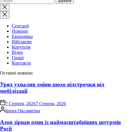
Закрити
пошук
Сенсації
Новини
Економіка
Військове
Корупція
Відео
Гроші
Контакти
Останні новини
Уряд ухвалив зміни щодо відстрочки від
мобілізації
on
7 Серпня, 2026
7 Серпня, 2026
Опубліковано
Ірина Оксамитна
Азов зірвав один із наймасштабніших штурмів
Росії