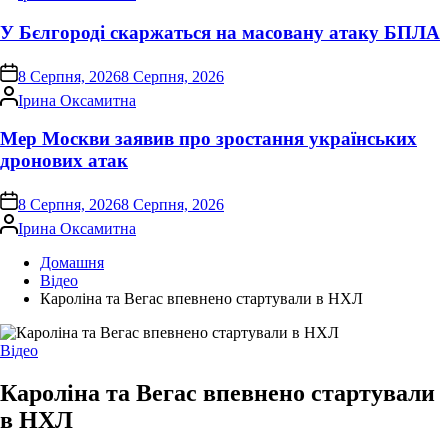
У Бєлгороді скаржаться на масовану атаку БПЛА
on
8 Серпня, 2026
8 Серпня, 2026
Опубліковано
Ірина Оксамитна
Мер Москви заявив про зростання українських
дронових атак
on
8 Серпня, 2026
8 Серпня, 2026
Опубліковано
Ірина Оксамитна
Домашня
Відео
Кароліна та Вегас впевнено стартували в НХЛ
Опублікувати
Відео
у
Кароліна та Вегас впевнено стартували
в НХЛ