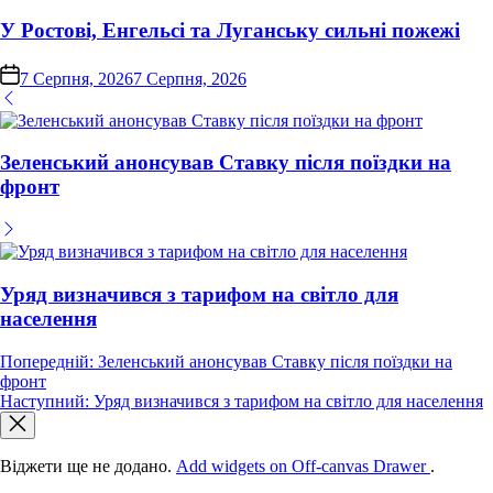
у
У Ростові, Енгельсі та Луганську сильні пожежі
on
7 Серпня, 2026
7 Серпня, 2026
Зеленський анонсував Ставку після поїздки на
фронт
Уряд визначився з тарифом на світло для
населення
Навігація
Попередній:
Зеленський анонсував Ставку після поїздки на
фронт
записів
Наступний:
Уряд визначився з тарифом на світло для населення
Віджети ще не додано.
Add widgets on Off-canvas Drawer
.