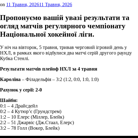
on
11 Травня, 2026
11 Травня, 2026
Пропонуємо вашій увазі результати та
огляд матчів регулярного чемпіонату
Національної хокейної ліги.
У ніч на вівторок, 5 травня, тривав черговий ігровий день у
НХЛ, в рамках якого відбулися два матчі серій другого раунду
Кубка Стенлі.
Результати матчів плейоф НХЛ за 4 травня
Кароліна
– Філадельфія – 3:2 (1:2, 0:0, 1:0, 1:0)
Рахунок у серії: 2-0
Шайби:
0:1 – 4 Драйсдейл
0:2 – 4 Кутюр’є (Грундстрем)
1:2 – 10 Елерс (Міллер, Блейк)
2:2 – 51 Джарвіс (Дж.Стаал, Елерс)
3:2 – 78 Голл (Вокер, Блейк)