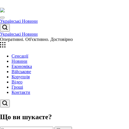
Перейти
до
вмісту
Menu
Українські Новини
Пошук
Українські Новини
Оперативні. Об'єктивно. Достовірно
Сенсації
Новини
Економіка
Військове
Корупція
Відео
Гроші
Контакти
Пошук
Що ви шукаєте?
Пошук: