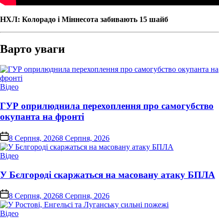
НХЛ: Колорадо і Міннесота забивають 15 шайб
Варто уваги
Опублікувати
Відео
у
ГУР оприлюднила перехоплення про самогубство
окупанта на фронті
on
8 Серпня, 2026
8 Серпня, 2026
Опублікувати
Відео
у
У Бєлгороді скаржаться на масовану атаку БПЛА
on
8 Серпня, 2026
8 Серпня, 2026
Опублікувати
Відео