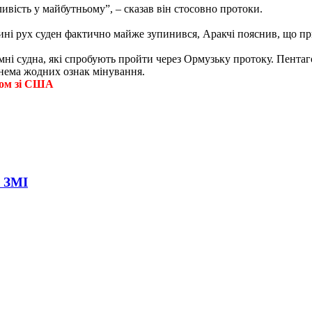
вість у майбутньому”, – сказав він стосовно протоки.
ні рух суден фактично майже зупинився, Аракчі пояснив, що пр
мні судна, які спробують пройти через Ормузьку протоку. Пентаг
 нема жодних ознак мінування.
зом зі США
– ЗМІ