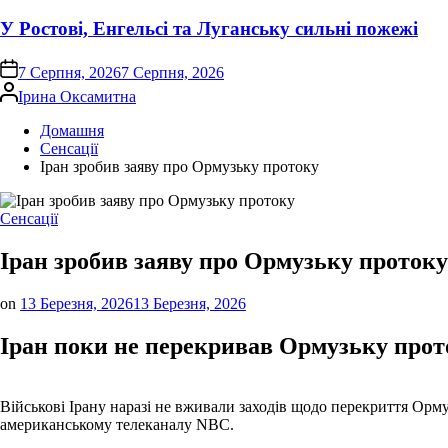
У Ростові, Енгельсі та Луганську сильні пожежі
on
7 Серпня, 2026
7 Серпня, 2026
Опубліковано
Ірина Оксамитна
Домашня
Сенсації
Іран зробив заяву про Ормузьку протоку
Опублікувати
Сенсації
у
Іран зробив заяву про Ормузьку протоку
on
13 Березня, 2026
13 Березня, 2026
Іран поки не перекривав Ормузьку прото
Військові Ірану наразі не вживали заходів щодо перекриття Орм
американському телеканалу NBC.