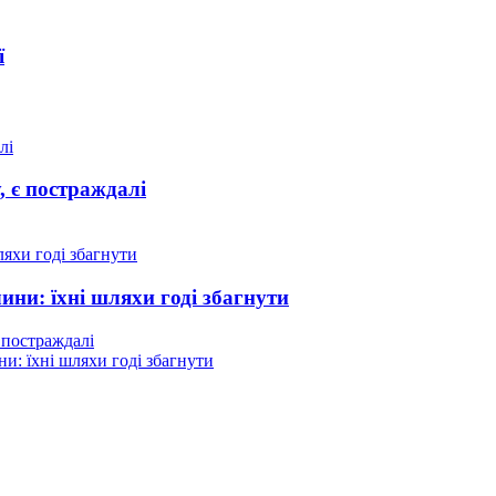
ї
, є постраждалі
ни: їхні шляхи годі збагнути
є постраждалі
и: їхні шляхи годі збагнути