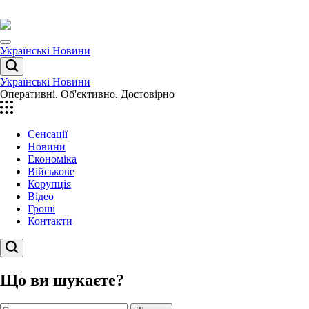
Перейти
до
вмісту
Menu
Українські Новини
Пошук
Українські Новини
Оперативні. Об'єктивно. Достовірно
Сенсації
Новини
Економіка
Військове
Корупція
Відео
Гроші
Контакти
Пошук
Що ви шукаєте?
Пошук: