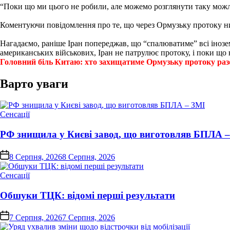
“Поки що ми цього не робили, але можемо розглянути таку можли
Коментуючи повідомлення про те, що через Ормузьку протоку ни
Нагадаємо, раніше Іран попереджав, що “спалюватиме” всі інозе
американських військових, Іран не патрулює протоку, і поки що
Головний біль Китаю: хто захищатиме Ормузьку протоку ра
Варто уваги
Опублікувати
Сенсації
у
РФ знищила у Києві завод, що виготовляв БПЛА 
on
8 Серпня, 2026
8 Серпня, 2026
Опублікувати
Сенсації
у
Обшуки ТЦК: відомі перші результати
on
7 Серпня, 2026
7 Серпня, 2026