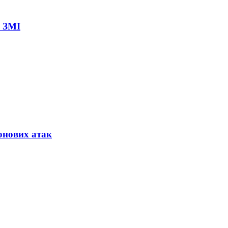
– ЗМІ
онових атак