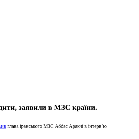
дити, заявили в МЗС країни.
вив
глава іранського МЗС Аббас Аракчі в інтерв’ю