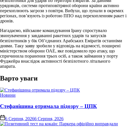
безпілотники для ударів по території Еміратів. За даними
урядовців, системи протиповітряної оборони країни активно
перехоплюють загрози з повітря. Вибухи, що лунали в окремих
регіонах, пов’язують із роботою ППО над перехопленням ракет і
дронів.
Нагадаємо, військове командування Ірану спростувало
звинувачення у завдаванні ракетних ударів та запусків
безпілотників у бік Об’єднаних Арабських Еміратів останніми
днями. Таку заяву зробили у відповідь на відомості, поширені
міністерством оборони ОАЕ, яке повідомило про атаку, що
спричинила поранення трьох осіб, а також займання у порту
Фуджейра внаслідок активності безпілотного літального
апарата.
Варто уваги
Опублікувати
Новини
у
Стефанішина отримала підозру – ЦПК
on
6 Серпня, 2026
6 Серпня, 2026