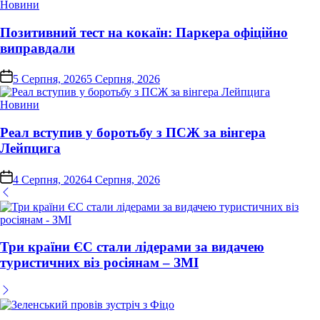
Опублікувати
Новини
у
Позитивний тест на кокаїн: Паркера офіційно
виправдали
on
5 Серпня, 2026
5 Серпня, 2026
Опублікувати
Новини
у
Реал вступив у боротьбу з ПСЖ за вінгера
Лейпцига
on
4 Серпня, 2026
4 Серпня, 2026
Три країни ЄС стали лідерами за видачею
туристичних віз росіянам – ЗМІ