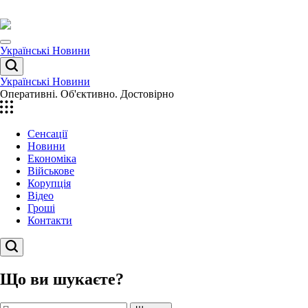
Перейти
до
вмісту
Menu
Українські Новини
Пошук
Українські Новини
Оперативні. Об'єктивно. Достовірно
Сенсації
Новини
Економіка
Військове
Корупція
Відео
Гроші
Контакти
Пошук
Що ви шукаєте?
Пошук: