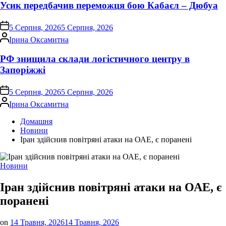
Усик передбачив переможця бою Кабаєл – Дюбуа
on
5 Серпня, 2026
5 Серпня, 2026
Опубліковано
Ірина Оксамитна
РФ знищила склади логістичного центру в
Запоріжжі
on
5 Серпня, 2026
5 Серпня, 2026
Опубліковано
Ірина Оксамитна
Домашня
Новини
Іран здійснив повітряні атаки на ОАЕ, є поранені
Опублікувати
Новини
у
Іран здійснив повітряні атаки на ОАЕ, є
поранені
on
14 Травня, 2026
14 Травня, 2026