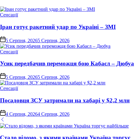
Опублікувати
Сенсації
у
Іран готує ракетний удар по Україні – ЗМІ
on
5 Серпня, 2026
5 Серпня, 2026
Опублікувати
Сенсації
у
Усик передбачив переможця бою Кабаєл – Дюбуа
on
5 Серпня, 2026
5 Серпня, 2026
Опублікувати
Сенсації
у
Посадовця ЗСУ затримали на хабарі у $2,2 млн
on
4 Серпня, 2026
4 Серпня, 2026
Стало відомо, з якими країнами Україна торгує