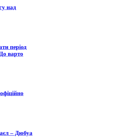
у над
ти період
о варто
офіційно
єл – Дюбуа