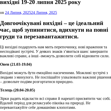
вихідні 19-20 липня 2025 року
on
24 Липня, 2025
24 Липня, 2025
Довгоочікувані вихідні – це ідеальний
час, щоб зупинитися, вдихнути на повні
груди та перезавантажитися.
Ці вихідні подарують нам мить перепочинку, нові враження та
несподівані зустрічі. У деяких знаків з’явиться шанс завершити
важливі справи, а інші -зможуть дозволити собі відновити сили.
Овен (21.03-19.04)
Вихідні можуть бути емоційно насиченими. Можливі зустрічі з
людьми з минулого. Не поспішайте ухвалювати важливі рішення
– дозвольте подіям розгортатися природно.
Телець (20.04-20.05)
Зірки радять відкласти всі справи й нарешті присвятити час собі.
Вдалий період для релаксуабо пікніка на природі. Не
перевантажуйте себе домашніми клопотами.