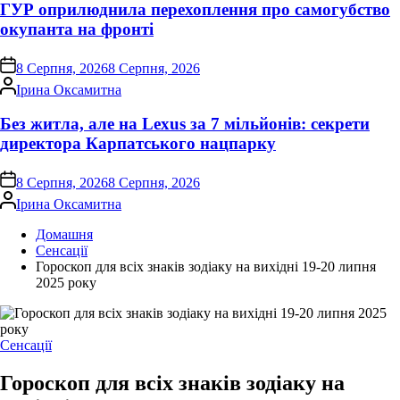
ГУР оприлюднила перехоплення про самогубство
окупанта на фронті
on
8 Серпня, 2026
8 Серпня, 2026
Опубліковано
Ірина Оксамитна
Без житла, але на Lexus за 7 мільйонів: секрети
директора Карпатського нацпарку
on
8 Серпня, 2026
8 Серпня, 2026
Опубліковано
Ірина Оксамитна
Домашня
Сенсації
Гороскоп для всіх знаків зодіаку на вихідні 19-20 липня
2025 року
Опублікувати
Сенсації
у
Гороскоп для всіх знаків зодіаку на