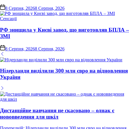
on
8 Серпня, 2026
8 Серпня, 2026
Опублікувати
Сенсації
у
РФ знищила у Києві завод, що виготовляв БПЛА –
ЗМІ
on
8 Серпня, 2026
8 Серпня, 2026
Нідерланди виділили 300 млн євро на відновлення
України
Дистанційне навчання не скасовано – однак є
нововведення для шкіл
Навігація
Попередній:
Нідерланди виділили 300 млн євро на відновлення