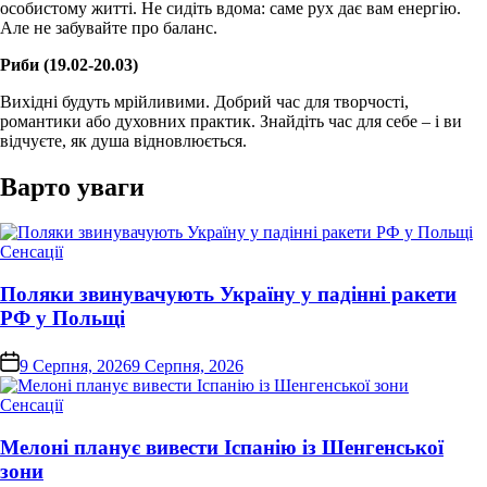
особистому житті. Не сидіть вдома: саме рух дає вам енергію.
Але не забувайте про баланс.
Риби (19.02-20.03)
Вихідні будуть мрійливими. Добрий час для творчості,
романтики або духовних практик. Знайдіть час для себе – і ви
відчуєте, як душа відновлюється.
Варто уваги
Опублікувати
Сенсації
у
Поляки звинувачують Україну у падінні ракети
РФ у Польщі
on
9 Серпня, 2026
9 Серпня, 2026
Опублікувати
Сенсації
у
Мелоні планує вивести Іспанію із Шенгенської
зони