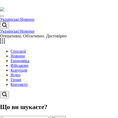
Перейти
до
вмісту
Menu
Українські Новини
Пошук
Українські Новини
Оперативні. Об'єктивно. Достовірно
Сенсації
Новини
Економіка
Військове
Корупція
Відео
Гроші
Контакти
Пошук
Що ви шукаєте?
Пошук: