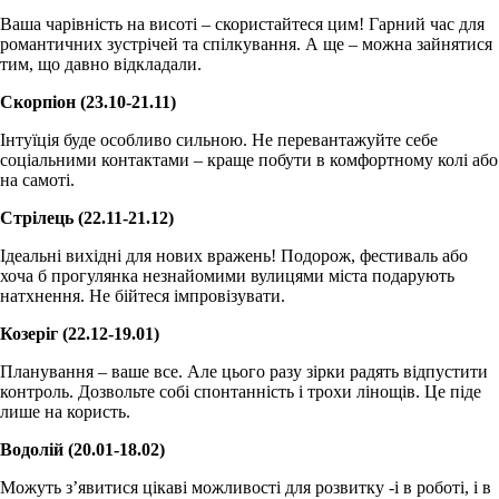
Ваша чарівність на висоті – скористайтеся цим! Гарний час для
романтичних зустрічей та спілкування. А ще – можна зайнятися
тим, що давно відкладали.
Скорпіон (23.10-21.11)
Інтуїція буде особливо сильною. Не перевантажуйте себе
соціальними контактами – краще побути в комфортному колі або
на самоті.
Стрілець (22.11-21.12)
Ідеальні вихідні для нових вражень! Подорож, фестиваль або
хоча б прогулянка незнайомими вулицями міста подарують
натхнення. Не бійтеся імпровізувати.
Козеріг (22.12-19.01)
Планування – ваше все. Але цього разу зірки радять відпустити
контроль. Дозвольте собі спонтанність і трохи лінощів. Це піде
лише на користь.
Водолій (20.01-18.02)
Можуть з’явитися цікаві можливості для розвитку -і в роботі, і в