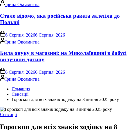
Опубліковано
Ірина Оксамитна
Стало відомо, яка російська ракета залетіла до
Польщі
on
6 Серпня, 2026
6 Серпня, 2026
Опубліковано
Ірина Оксамитна
Била онуку в магазині: на Миколаївщині в бабусі
вилучили дитину
on
6 Серпня, 2026
6 Серпня, 2026
Опубліковано
Ірина Оксамитна
Домашня
Сенсації
Гороскоп для всіх знаків зодіаку на 8 липня 2025 року
Опублікувати
Сенсації
у
Гороскоп для всіх знаків зодіаку на 8