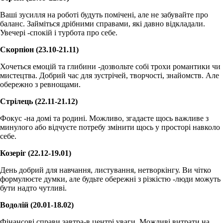
Ваші зусилля на роботі будуть помічені, але не забувайте про
баланс. Займіться дрібними справами, які давно відкладали.
Увечері -спокій і турбота про себе.
Скорпіон (23.10-21.11)
Хочеться емоцій та глибини -дозвольте собі трохи романтики чи
мистецтва. Добрий час для зустрічей, творчості, знайомств. Але
обережно з ревнощами.
Стрілець (22.11-21.12)
Фокус -на домі та родині. Можливо, згадаєте щось важливе з
минулого або відчуєте потребу змінити щось у просторі навколо
себе.
Козеріг (22.12-19.01)
День добрий для навчання, листування, нетворкінгу. Ви чітко
формулюєте думки, але будьте обережні з різкістю -люди можуть
бути надто чутливі.
Водолій (20.01-18.02)
Фінансові справи завтра-в центрі уваги. Можливі витрати на