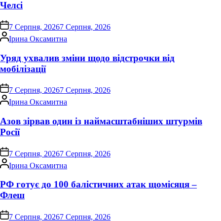
Челсі
on
7 Серпня, 2026
7 Серпня, 2026
Опубліковано
Ірина Оксамитна
Уряд ухвалив зміни щодо відстрочки від
мобілізації
on
7 Серпня, 2026
7 Серпня, 2026
Опубліковано
Ірина Оксамитна
Азов зірвав один із наймасштабніших штурмів
Росії
on
7 Серпня, 2026
7 Серпня, 2026
Опубліковано
Ірина Оксамитна
РФ готує до 100 балістичних атак щомісяця –
Флеш
on
7 Серпня, 2026
7 Серпня, 2026