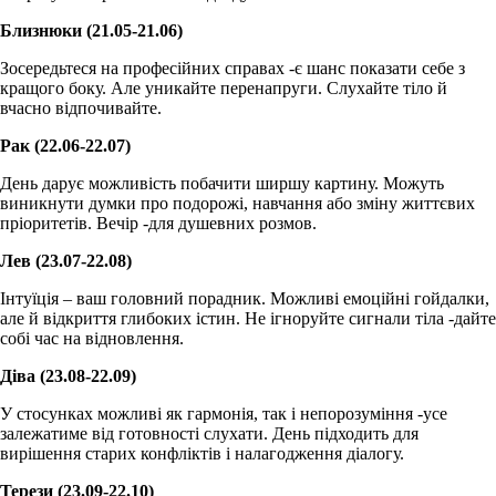
Близнюки (21.05-21.06)
Зосередьтеся на професійних справах -є шанс показати себе з
кращого боку. Але уникайте перенапруги. Слухайте тіло й
вчасно відпочивайте.
Рак (22.06-22.07)
День дарує можливість побачити ширшу картину. Можуть
виникнути думки про подорожі, навчання або зміну життєвих
пріоритетів. Вечір -для душевних розмов.
Лев (23.07-22.08)
Інтуїція – ваш головний порадник. Можливі емоційні гойдалки,
але й відкриття глибоких істин. Не ігноруйте сигнали тіла -дайте
собі час на відновлення.
Діва (23.08-22.09)
У стосунках можливі як гармонія, так і непорозуміння -усе
залежатиме від готовності слухати. День підходить для
вирішення старих конфліктів і налагодження діалогу.
Терези (23.09-22.10)