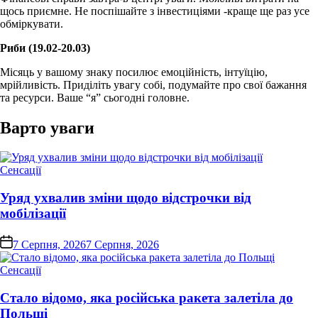
щось приємне. Не поспішайте з інвестиціями -краще ще раз усе
обміркувати.
Риби (19.02-20.03)
Місяць у вашому знаку посилює емоційність, інтуїцію,
мрійливість. Приділіть увагу собі, подумайте про свої бажання
та ресурси. Ваше “я” сьогодні головне.
Варто уваги
Опублікувати
Сенсації
у
Уряд ухвалив зміни щодо відстрочки від
мобілізації
on
7 Серпня, 2026
7 Серпня, 2026
Опублікувати
Сенсації
у
Стало відомо, яка російська ракета залетіла до
Польщі