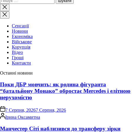
Закрити
пошук
Сенсації
Новини
Економіка
Військове
Корупція
Відео
Гроші
Контакти
Останні новини
Поки ДБР мовчить: як родина фігуранта
“батальйону Монако” обростає Mercedes і елітною
нерухомістю
on
7 Серпня, 2026
7 Серпня, 2026
Опубліковано
Ірина Оксамитна
Манчестер Сіті наблизився до трансферу зірки