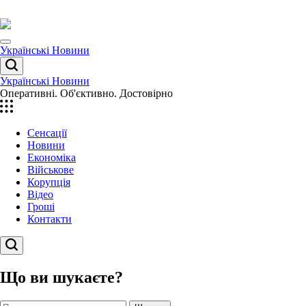
Перейти
до
вмісту
Menu
Українські Новини
Пошук
Українські Новини
Оперативні. Об'єктивно. Достовірно
Сенсації
Новини
Економіка
Військове
Корупція
Відео
Гроші
Контакти
Пошук
Що ви шукаєте?
Пошук: