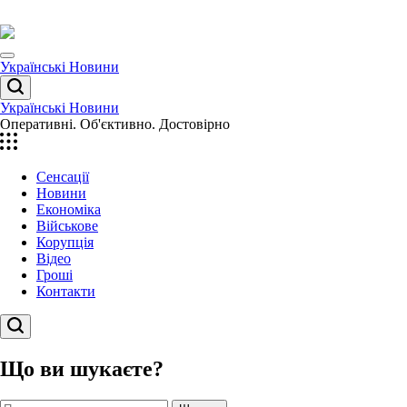
Перейти
до
вмісту
Menu
Українські Новини
Пошук
Українські Новини
Оперативні. Об'єктивно. Достовірно
Сенсації
Новини
Економіка
Військове
Корупція
Відео
Гроші
Контакти
Пошук
Що ви шукаєте?
Пошук: