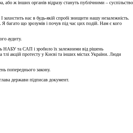
а, або ж інших органів відразу стануть публічними – суспільство
 І захистить нас в будь-якій спробі знищити нашу незалежність.
Я багато що зрозумів і почув під час цих подій. Нам є кого
го аудиту.
ь НАБУ та САП і зробило їх залежними від рішень
 тлі акцій протесту у Києві та інших містах України. Люди
ень попереднього закону.
лава держави підписав документ.