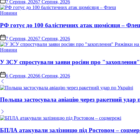
7 Серпня, 2026
7 Серпня, 2026
Опублікувати
Новини
у
РФ готує до 100 балістичних атак щомісяця – Фле
on
7 Серпня, 2026
7 Серпня, 2026
Опублікувати
Новини
у
У ЗСУ спростували заяви росіян про "захоплення
on
6 Серпня, 2026
6 Серпня, 2026
Польща застосувала авіацію через ракетний удар п
БПЛА атакували залізницю під Ростовом – соцмер