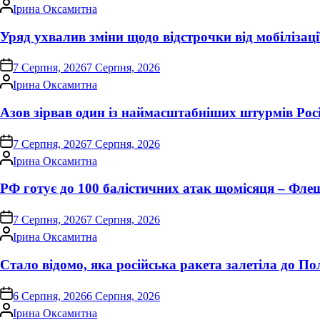
Опубліковано
Ірина Оксамитна
Уряд ухвалив зміни щодо відстрочки від мобілізаці
on
7 Серпня, 2026
7 Серпня, 2026
Опубліковано
Ірина Оксамитна
Азов зірвав один із наймасштабніших штурмів Росі
on
7 Серпня, 2026
7 Серпня, 2026
Опубліковано
Ірина Оксамитна
РФ готує до 100 балістичних атак щомісяця – Фле
on
7 Серпня, 2026
7 Серпня, 2026
Опубліковано
Ірина Оксамитна
Стало відомо, яка російська ракета залетіла до П
on
6 Серпня, 2026
6 Серпня, 2026
Опубліковано
Ірина Оксамитна