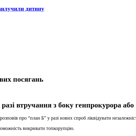
 вилучили дитину
ових посягань
 разі втручання з боку генпрокурора або
зповів про “план Б” у разі нових спроб ліквідувати незалежніс
роможність викривати топкорупцію.