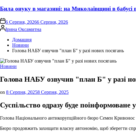
Била онуку в магазині: на Миколаївщині в бабусі
on
6 Серпня, 2026
6 Серпня, 2026
Опубліковано
Ірина Оксамитна
Домашня
Новини
Голова НАБУ озвучив "план Б" у разі нових посягань
Опублікувати
Новини
у
Голова НАБУ озвучив "план Б" у разі н
on
8 Серпня, 2025
8 Серпня, 2025
Суспільство одразу буде поінформоване у
Голова Національного антикорупційного бюро Семен Кривонос ро
Бюро продовжить захищати власну автономію, щоб зберегти сп