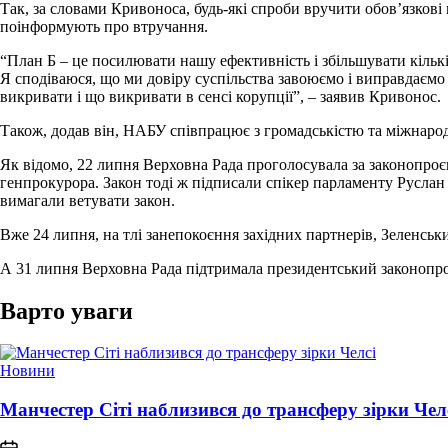
Так, за словами Кривоноса, будь-які спроби вручити обов’язкові
поінформують про втручання.
“План Б – це посилювати нашу ефективність і збільшувати кількіс
Я сподіваюся, що ми довіру суспільства завоюємо і виправдаємо 
викривати і що викривати в сенсі корупції”, – заявив Кривонос.
Також, додав він, НАБУ співпрацює з громадськістю та міжнаро
Як відомо, 22 липня Верховна Рада проголосувала за законопро
генпрокурора. Закон тоді ж підписали спікер парламенту Руслан
вимагали ветувати закон.
Вже 24 липня, на тлі занепокоєння західних партнерів, Зеленськ
А 31 липня Верховна Рада підтримала президентський законопр
Варто уваги
Опублікувати
Новини
у
Манчестер Сіті наблизився до трансферу зірки Чел
on