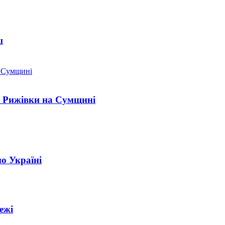
ш
" Рижівки на Сумщині
о Україні
ежі