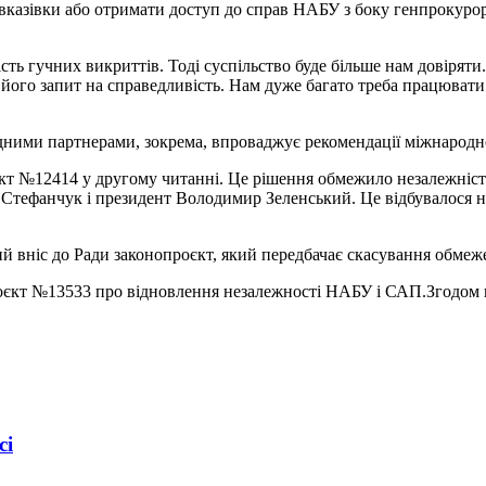
 вказівки або отримати доступ до справ НАБУ з боку генпрокурор
ть гучних викриттів. Тоді суспільство буде більше нам довіряти.
його запит на справедливість. Нам дуже багато треба працювати. 
дними партнерами, зокрема, впроваджує рекомендації міжнародно
єкт №12414 у другому читанні. Це рішення обмежило незалежніст
 Стефанчук і президент Володимир Зеленський. Це відбувалося на
ий вніс до Ради законопроєкт, який передбачає скасування обмеж
оєкт №13533 про відновлення незалежності НАБУ і САП.Згодом г
сі