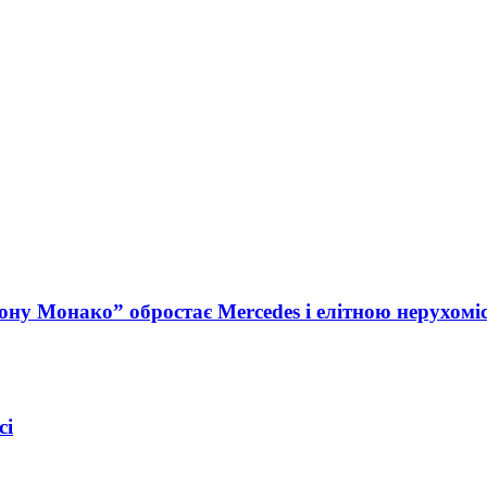
ну Монако” обростає Mercedes і елітною нерухомі
сі