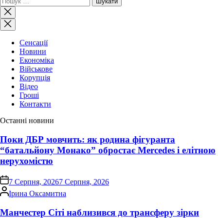
Закрити
пошук
Сенсації
Новини
Економіка
Військове
Корупція
Відео
Гроші
Контакти
Останні новини
Поки ДБР мовчить: як родина фігуранта
“батальйону Монако” обростає Mercedes і елітною
нерухомістю
on
7 Серпня, 2026
7 Серпня, 2026
Опубліковано
Ірина Оксамитна
Манчестер Сіті наблизився до трансферу зірки