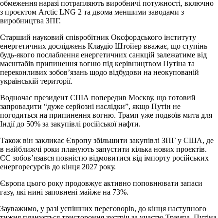
обмеження наразі потрапляють виробничі потужності, включно
з проєктом Arctic LNG 2 та двома меншими заводами з
виробництва ЗПГ.
Старший науковий співробітник Оксфордського інституту
енергетичних досліджень Клаудіо Штойер вважає, що ступінь
будь-якого послаблення енергетичних санкцій залежатиме від
масштабів припинення вогню під керівництвом Путіна та
переконливих зобов’язань щодо відбудови на неокупованій
українській території.
Водночас президент США попередив Москву, що готовий
запровадити “дуже серйозні наслідки”, якщо Путін не
погодиться на припинення вогню. Трамп уже подвоїв мита для
Індії до 50% за закупівлі російської нафти.
Також він закликає Європу збільшити закупівлі ЗПГ у США, де
в найближчі роки планують запустити кілька нових проєктів.
ЄС зобов’язався повністю відмовитися від імпорту російських
енергоресурсів до кінця 2027 року.
Європа цього року продовжує активно поповнювати запаси
газу, які нині заповнені майже на 73%.
Зауважимо, у разі успішних переговорів, до кінця наступного
тижня планується тристороння зустріч за участю Трампа, Путіна