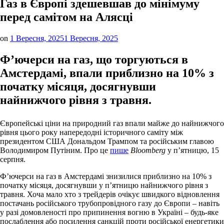
Газ в Європі здешевшав до мінімуму
перед самітом на Алясці
on
1 Вересня, 2025
1 Вересня, 2025
Ф’ючерси на газ, що торгуються в
Амстердамі, впали приблизно на 10% з
початку місяця, досягнувши
найнижчого рівня з травня.
Європейські ціни на природний газ впали майже до найнижчого
рівня цього року напередодні історичного саміту між
президентом США Дональдом Трампом та російським главою
Володимиром Путіним. Про це
пише
Bloomberg
у п’ятницю, 15
серпня.
Ф’ючерси на газ в Амстердамі знизилися приблизно на 10% з
початку місяця, досягнувши у п’ятницю найнижчого рівня з
травня. Хоча мало хто з трейдерів очікує швидкого відновлення
постачань російського трубопровідного газу до Європи – навіть
у разі домовленості про припинення вогню в Україні – будь-яке
послаблення або посилення санкцій проти російської енергетики