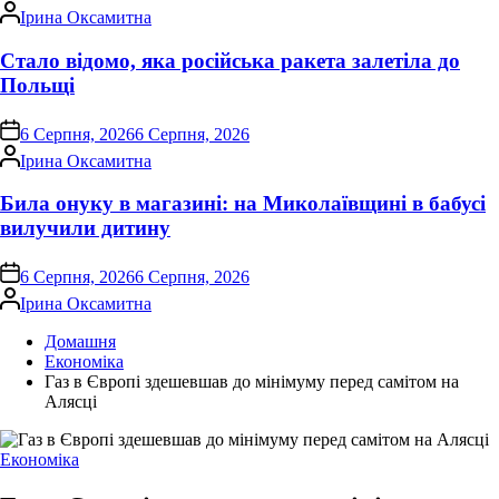
Опубліковано
Ірина Оксамитна
Стало відомо, яка російська ракета залетіла до
Польщі
on
6 Серпня, 2026
6 Серпня, 2026
Опубліковано
Ірина Оксамитна
Била онуку в магазині: на Миколаївщині в бабусі
вилучили дитину
on
6 Серпня, 2026
6 Серпня, 2026
Опубліковано
Ірина Оксамитна
Домашня
Економіка
Газ в Європі здешевшав до мінімуму перед самітом на
Алясці
Опублікувати
Економіка
у