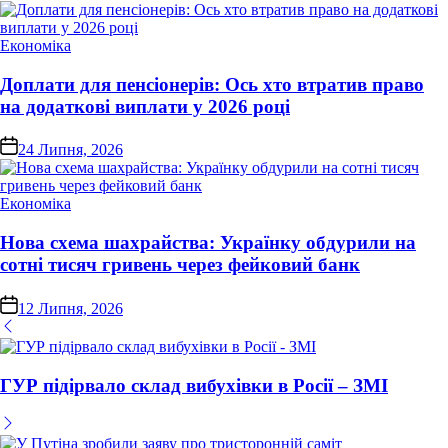
Опублікувати
Економіка
у
Доплати для пенсіонерів: Ось хто втратив право
на додаткові виплати у 2026 році
on
24 Липня, 2026
Опублікувати
Економіка
у
Нова схема шахрайства: Українку обдурили на
сотні тисяч гривень через фейковий банк
on
12 Липня, 2026
ГУР підірвало склад вибухівки в Росії – ЗМІ