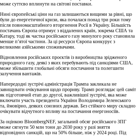
може суттєво вплинути на світові поставки.
Нині європейські ціни на газ залишаються вищими за рівні, що
були до енергетичної кризи, яка почалася понад три роки тому
після повномасштабного вторгнення Росії в Україну. Більшість
постачань Європа отримує з віддалених країн, зокрема США та
Катару, тоді як частка російського газу минулого року становила
менше п’ятої частини. За ці ресурси Європа конкурує з
великими азійськими споживачами.
Відновлення російських проєктів із виробництва зрідженого
природного газу, деякі з яких перебувають під санкціями США,
може збільшити глобальні обсяги постачання та полегшити
залучення вантажів.
Напередодні зустрічі адміністрація Трампа закликала не
завищувати очікування щодо прориву. Трамп розглядає цей саміт
як підготовчий етап до другої, важливішої зустрічі, яка може
включати участь президента України Володимира Зеленського
та, ймовірно, деяких союзних держав. Без стійкого миру складно
очікувати відчутного впливу на постачання енергоносіїв.
За оцінкою BloombergNEF, загальний обсяг російського ЗПГ
може сягнути 50 млн тонн до 2030 року у разі зняття
відповідних санкцій, що на 50% більше, ніж у 2024 році. Під