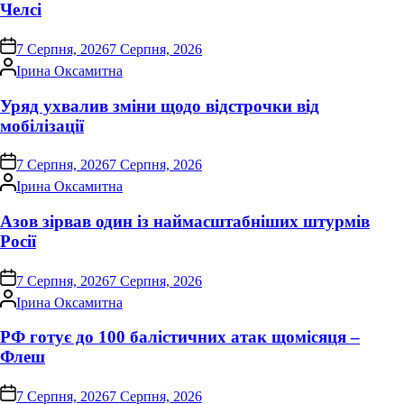
Челсі
on
7 Серпня, 2026
7 Серпня, 2026
Опубліковано
Ірина Оксамитна
Уряд ухвалив зміни щодо відстрочки від
мобілізації
on
7 Серпня, 2026
7 Серпня, 2026
Опубліковано
Ірина Оксамитна
Азов зірвав один із наймасштабніших штурмів
Росії
on
7 Серпня, 2026
7 Серпня, 2026
Опубліковано
Ірина Оксамитна
РФ готує до 100 балістичних атак щомісяця –
Флеш
on
7 Серпня, 2026
7 Серпня, 2026