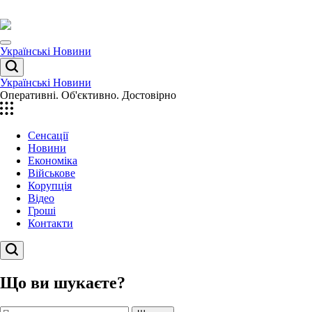
Перейти
до
вмісту
Menu
Українські Новини
Пошук
Українські Новини
Оперативні. Об'єктивно. Достовірно
Сенсації
Новини
Економіка
Військове
Корупція
Відео
Гроші
Контакти
Пошук
Що ви шукаєте?
Пошук: