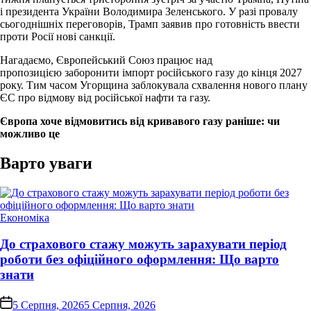
і президента України Володимира Зеленського. У разі провалу
сьогоднішніх переговорів, Трамп заявив про готовність ввести
проти Росії нові санкції.
Нагадаємо, Європейський Союз працює над
пропозицією заборонити імпорт російського газу до кінця 2027
року. Тим часом Угорщина заблокувала схвалення нового плану
ЄС про відмову від російської нафти та газу.
Європа хоче відмовитись від кривавого газу раніше: чи
можливо це
Варто уваги
Опублікувати
Економіка
у
До страхового стажу можуть зарахувати період
роботи без офіційного оформлення: Що варто
знати
on
5 Серпня, 2026
5 Серпня, 2026