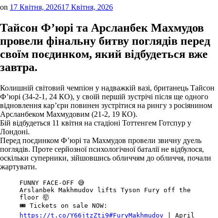
on
17 Квітня, 2026
17 Квітня, 2026
Тайсон Ф’юрі та Арсланбек Махмудов
провели фінальну битву поглядів перед
своїм поєдинком, який відбудеться вже
завтра.
Колишній світовий чемпіон у надважкій вазі, британець Тайсон
Ф’юрі (34-2-1, 24 КО), у своїй першій зустрічі після ще одного
відновлення кар’єри повинен зустрітися на рингу з росіянином
Арсланбеком Махмудовим (21-2, 19 КО).
Бій відбудеться 11 квітня на стадіоні Тоттенгем Готспур у
Лондоні.
Перед поєдинком Ф’юрі та Махмудов провели звичну дуель
поглядів. Проте серйозної психологічної баталії не відбулося,
оскільки суперники, зійшовшись обличчям до обличчя, почали
жартувати.
FUNNY FACE-OFF 😅
Arslanbek Makhmudov lifts Tyson Fury off the
floor 🤯
🎟️ Tickets on sale NOW:
https://t.co/Y66jtzZti9
#FuryMakhmudov
| April