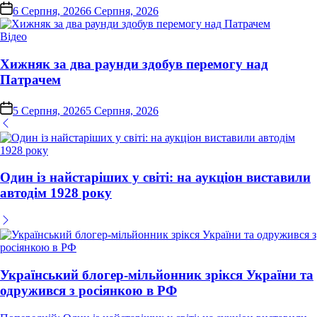
on
6 Серпня, 2026
6 Серпня, 2026
Опублікувати
Відео
у
Хижняк за два раунди здобув перемогу над
Патрачем
on
5 Серпня, 2026
5 Серпня, 2026
Один із найстаріших у світі: на аукціон виставили
автодім 1928 року
Український блогер-мільйонник зрікся України та
одружився з росіянкою в РФ