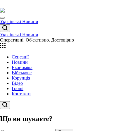
Перейти
до
вмісту
Menu
Українські Новини
Пошук
Українські Новини
Оперативні. Об'єктивно. Достовірно
Сенсації
Новини
Економіка
Військове
Корупція
Відео
Гроші
Контакти
Пошук
Що ви шукаєте?
Пошук: