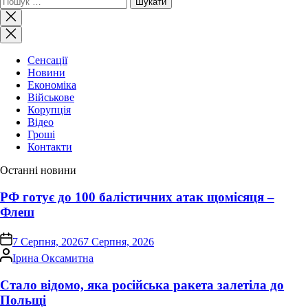
Закрити
пошук
Сенсації
Новини
Економіка
Військове
Корупція
Відео
Гроші
Контакти
Останні новини
РФ готує до 100 балістичних атак щомісяця –
Флеш
on
7 Серпня, 2026
7 Серпня, 2026
Опубліковано
Ірина Оксамитна
Стало відомо, яка російська ракета залетіла до
Польщі