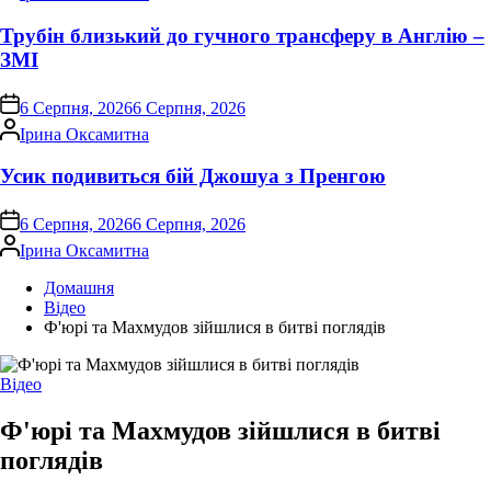
Трубін близький до гучного трансферу в Англію –
ЗМІ
on
6 Серпня, 2026
6 Серпня, 2026
Опубліковано
Ірина Оксамитна
Усик подивиться бій Джошуа з Пренгою
on
6 Серпня, 2026
6 Серпня, 2026
Опубліковано
Ірина Оксамитна
Домашня
Відео
Ф'юрі та Махмудов зійшлися в битві поглядів
Опублікувати
Відео
у
Ф'юрі та Махмудов зійшлися в битві
поглядів