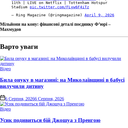
11th | LIVE on Netflix | Tottenham Hotspur
Stadium
pic.twitter.com/FLyw6F4iTz
— Ring Magazine (@ringmagazine)
April 9, 2026
Мільйони на кону: фінансові деталі поєдинку Ф’юрі –
Махмудов
Варто уваги
Опублікувати
Відео
у
Била онуку в магазині: на Миколаївщині в бабусі
вилучили дитину
on
6 Серпня, 2026
6 Серпня, 2026
Опублікувати
Відео
у
Усик подивиться бій Джошуа з Пренгою