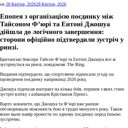
on
28 Квітня, 2026
28 Квітня, 2026
Епопея з організацією поєдинку між
Тайсоном Ф’юрі та Ентоні Джошуа
дійшла до логічного завершення:
сторони офіційно підтвердили зустріч у
ринзі.
Британські боксери Тайсон Ф’юрі та Ентоні Джошуа все ж
зустрінуться на ринзі, повідомляє The Ring.
Видання підтвердило, що спортсмени підписали угоду на
проведення поєдинку наприкінці 2026 року.
Джошуа підписав контракт на кілька боїв, першим з яких стане
зустріч влітку з албанцем Крістіаном Пренгі.
Варто зазначити, що Джошуа та Ф’юрі вже раніше
обговорювали можливість бою в грудні минулого року. Також
вони мали намір провести по одному поєдинку перед їхньою
зустріччю.