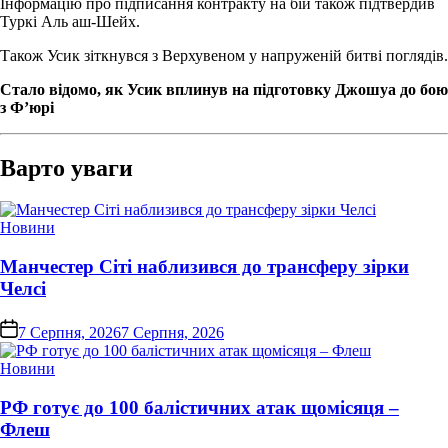
Інформацію про підписання контракту на бій також підтвердив
Туркі Аль аш-Шейх.
Також Усик зіткнувся з Верхувеном у напруженій битві поглядів.
Стало відомо, як Усик вплинув на підготовку Джошуа до бою
з Ф’юрі
Варто уваги
Опублікувати
Новини
у
Манчестер Сіті наблизився до трансферу зірки
Челсі
on
7 Серпня, 2026
7 Серпня, 2026
Опублікувати
Новини
у
РФ готує до 100 балістичних атак щомісяця –
Флеш