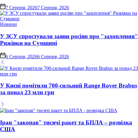
on
7 Серпня, 2026
7 Серпня, 2026
Опублікувати
Новини
у
У ЗСУ спростували заяви росіян про "захоплення"
Рижівки на Сумщині
on
6 Серпня, 2026
6 Серпня, 2026
У Києві помітили 700-сильний Range Rover Brabus
за понад 23 млн грн
Іран "закопав" тисячі ракет та БПЛА – розвідка
США