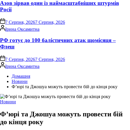
Азов зірвав один із наймасштабніших штурмів
Росії
on
7 Серпня, 2026
7 Серпня, 2026
Опубліковано
Ірина Оксамитна
РФ готує до 100 балістичних атак щомісяця –
Флеш
on
7 Серпня, 2026
7 Серпня, 2026
Опубліковано
Ірина Оксамитна
Домашня
Новини
Ф’юрі та Джошуа можуть провести бій до кінця року
Опублікувати
Новини
у
Ф’юрі та Джошуа можуть провести бій
до кінця року