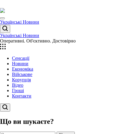
Перейти
до
вмісту
Menu
Українські Новини
Пошук
Українські Новини
Оперативні. Об'єктивно. Достовірно
Сенсації
Новини
Економіка
Військове
Корупція
Відео
Гроші
Контакти
Пошук
Що ви шукаєте?
Пошук: