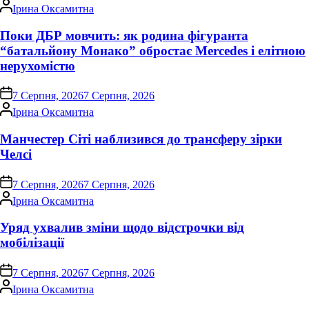
Опубліковано
Ірина Оксамитна
Поки ДБР мовчить: як родина фігуранта
“батальйону Монако” обростає Mercedes і елітною
нерухомістю
on
7 Серпня, 2026
7 Серпня, 2026
Опубліковано
Ірина Оксамитна
Манчестер Сіті наблизився до трансферу зірки
Челсі
on
7 Серпня, 2026
7 Серпня, 2026
Опубліковано
Ірина Оксамитна
Уряд ухвалив зміни щодо відстрочки від
мобілізації
on
7 Серпня, 2026
7 Серпня, 2026
Опубліковано
Ірина Оксамитна