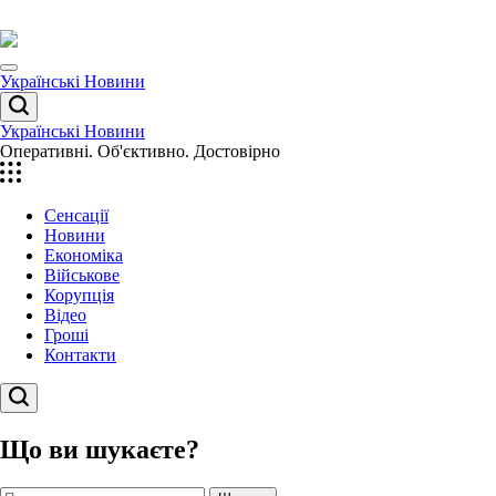
Перейти
до
вмісту
Menu
Українські Новини
Пошук
Українські Новини
Оперативні. Об'єктивно. Достовірно
Сенсації
Новини
Економіка
Військове
Корупція
Відео
Гроші
Контакти
Пошук
Що ви шукаєте?
Пошук: