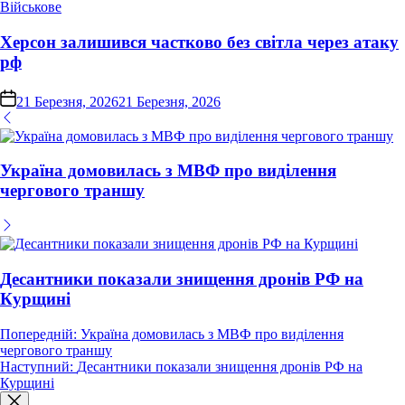
Опублікувати
Військове
у
Херсон залишився частково без світла через атаку
рф
on
21 Березня, 2026
21 Березня, 2026
Україна домовилась з МВФ про виділення
чергового траншу
Десантники показали знищення дронів РФ на
Курщині
Навігація
Попередній:
Україна домовилась з МВФ про виділення
чергового траншу
записів
Наступний:
Десантники показали знищення дронів РФ на
Курщині