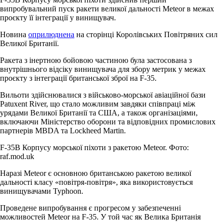
випробувальний пуск ракети великої дальності Meteor в межах
проєкту її інтеграції у винищувач.
Новина
оприлюднена
на сторінці Королівських Повітряних сил
Великої Британії.
Ракета з інертною бойовою частиною була застосована з
внутрішнього відсіку винищувача для збору метрик у межах
проєкту з інтеграції британської зброї на F-35.
Вильоти здійснювалися з військово-морської авіаційної бази
Patuxent River, що стало можливим завдяки співпраці між
урядами Великої Британії та США, а також організаціями,
включаючи Міністерство оборони та відповідних промислових
партнерів MBDA та Lockheed Martin.
F-35B Корпусу морської піхоти з ракетою Meteor. Фото:
raf.mod.uk
Наразі Meteor є основною британською ракетою великої
дальності класу «повітря-повітря», яка використовується
винищувачами Typhoon.
Проведене випробування є прогресом у забезпеченні
можливостей Meteor на F-35. У той час як Велика Британія