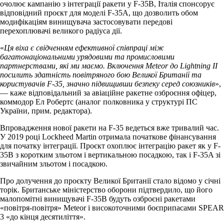
очолює кампанію з інтеграції ракети у F-35B, Італія спонсорує
відповідний проєкт для моделі F-35A, що дозволить обом
модифікаціям винищувача застосовувати передові
перехоплювачі великого радіуса дії.
«
Ця віха є свідченням ефективної співпраці між
багатонаціональними урядовими та промисловими
партнерствами, які ми маємо. Включення Meteor до Lightning II
посилить здатність повітряного бою Великої Британії та
користувачів F-35, значно підвищивши безпеку серед союзників
»,
— каже відповідальний за авіаційне ракетне озброєння офіцер,
коммодор Ел Робертс (аналог полковника у структурі ПС
України, прим. редактора).
Впровадження нової ракети на F-35 ведеться вже тривалий час.
У 2019 році Lockheed Martin отримала початкове фінансування
для початку інтеграції. Проєкт охоплює інтеграцію ракет як у F-
35B з коротким зльотом і вертикальною посадкою, так і F-35A зі
звичайним зльотом і посадкою.
Про долучення до проєкту Великої Британії стало відомо у січні
торік. Британське міністерство оборони підтвердило, що його
малопомітні винищувачі F-35B будуть озброєні ракетами
«повітря-повітря» Meteor і високоточними боєприпасами SPEAR
3 «до кінця десятиліття».