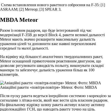
Схема встановлення нового ракетного озброєння на F-35: [1]
ASRAAM; [2] Метеор; [3] SPEAR 3.
MBDA Meteor
Разом із новим радаром, що буде інтегрований під час
модернізації F-35B до версії Block 4, ракети великої дальності
Meteor мають значно розширити максимальну дальність
ураження цілей та доповнити вже наявні перехоплювачі
середньої та малої дальності.
На відміну від більшості аналогічних твердопаливних ракет,
Meteor оснащений прямоточним реактивним двигуном, що
дозволяє регулювати швидкість польоту, виконувати складні
маневри та забезпечує дальність ураження більш як 100
кілометрів.
Авіаційні ракети «повітря-повітря» Meteor. Фото: MBDA
Після пуску ракета ведеться інерційною системою з корекцією за
сигналами з літака-носія, який має вести ціль власним радаром.
На фінальному відрізку шляху ракета активує власну активну
радіолокаційну ГСН, що наводить ракету точно на ціль.