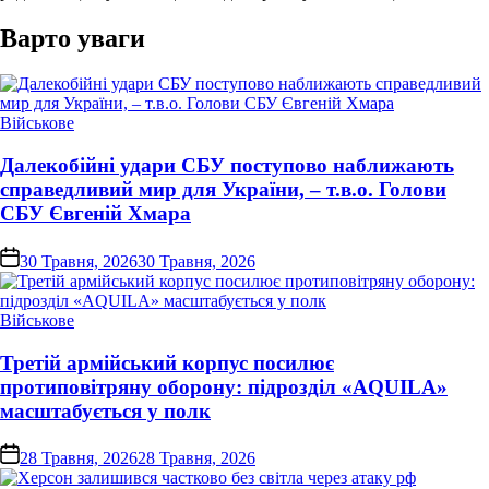
Варто уваги
Опублікувати
Військове
у
Далекобійні удари СБУ поступово наближають
справедливий мир для України, – т.в.о. Голови
СБУ Євгеній Хмара
on
30 Травня, 2026
30 Травня, 2026
Опублікувати
Військове
у
Третій армійський корпус посилює
протиповітряну оборону: підрозділ «AQUILA»
масштабується у полк
on
28 Травня, 2026
28 Травня, 2026