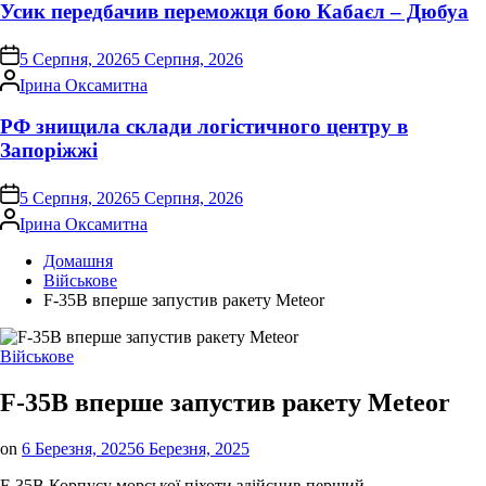
Усик передбачив переможця бою Кабаєл – Дюбуа
on
5 Серпня, 2026
5 Серпня, 2026
Опубліковано
Ірина Оксамитна
РФ знищила склади логістичного центру в
Запоріжжі
on
5 Серпня, 2026
5 Серпня, 2026
Опубліковано
Ірина Оксамитна
Домашня
Військове
F-35B вперше запустив ракету Meteor
Опублікувати
Військове
у
F-35B вперше запустив ракету Meteor
on
6 Березня, 2025
6 Березня, 2025
F-35B Корпусу морської піхоти здійснив перший