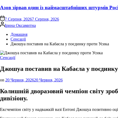
Азов зірвав один із наймасштабніших штурмів Росі
on
7 Серпня, 2026
7 Серпня, 2026
Опубліковано
Ірина Оксамитна
Домашня
Сенсації
Джошуа поставив на Кабаєла у поєдинку проти Усика
Опублікувати
Сенсації
у
Джошуа поставив на Кабаєла у поєдинку
on
20 Червня, 2026
20 Червня, 2026
Колишній дворазовий чемпіон світу зроб
дивізіону.
Ексчемпіон світу у надважкій вазі Ентоні Джошуа позитивно оц