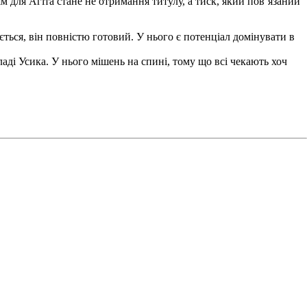
 для Агіта стане не отримання титулу, а тиск, який пов’язаний
ається, він повністю готовий. У нього є потенціал домінувати в
ладі Усика. У нього мішень на спині, тому що всі чекають хоч