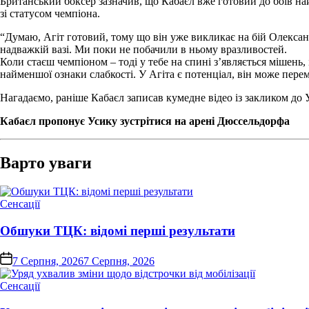
Британський боксер зазначив, що Кабаєл вже готовий до боїв на
зі статусом чемпіона.
“Думаю, Агіт готовий, тому що він уже викликає на бій Олександр
надважкій вазі. Ми поки не побачили в ньому вразливостей.
Коли стаєш чемпіоном – тоді у тебе на спині з’являється мішень,
найменшої ознаки слабкості. У Агіта є потенціал, він може пер
Нагадаємо, раніше Кабаєл записав кумедне відео із закликом до 
Кабаєл пропонує Усику зустрітися на арені Дюссельдорфа
Варто уваги
Опублікувати
Сенсації
у
Обшуки ТЦК: відомі перші результати
on
7 Серпня, 2026
7 Серпня, 2026
Опублікувати
Сенсації
у