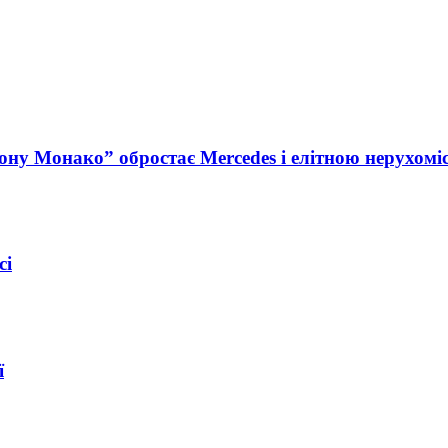
ну Монако” обростає Mercedes і елітною нерухомі
сі
ї