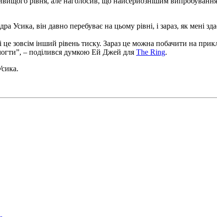
йвищого рівня, але наголосив, що найсерйознішим випробуванням
а Усика, він давно перебуває на цьому рівні, і зараз, як мені зд
 і це зовсім інший рівень тиску. Зараз це можна побачити на прик
емогти”, – поділився думкою Ей Джей для
The Ring
.
Усика.