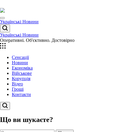
Перейти
до
вмісту
Menu
Українські Новини
Пошук
Українські Новини
Оперативні. Об'єктивно. Достовірно
Сенсації
Новини
Економіка
Військове
Корупція
Відео
Гроші
Контакти
Пошук
Що ви шукаєте?
Пошук: