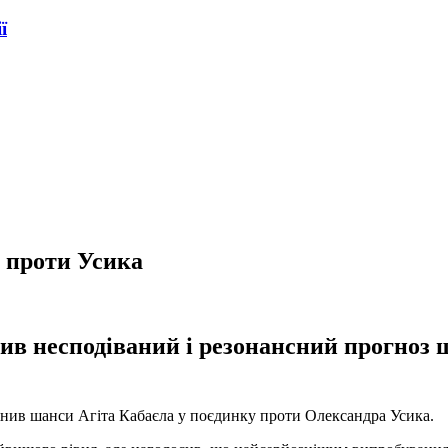
ї
 проти Усика
ив несподіваний і резонансний прогноз 
інив шанси Агіта Кабаєла у поєдинку проти Олександра Усика.