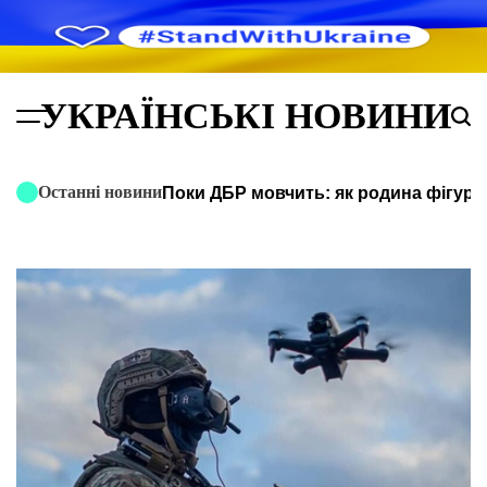
Перейти
до
вмісту
УКРАЇНСЬКІ НОВИНИ
Menu
Пош
Останні новини
Поки ДБР мовчить: як родина фігура