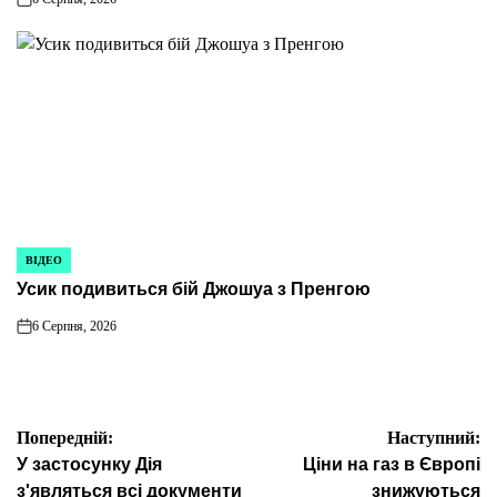
on
ВІДЕО
ОПУБЛІКУВАТИ
Усик подивиться бій Джошуа з Пренгою
У
6 Серпня, 2026
on
Навігація
Попередній:
Наступний:
У застосунку Дія
Ціни на газ в Європі
з'являться всі документи
знижуються