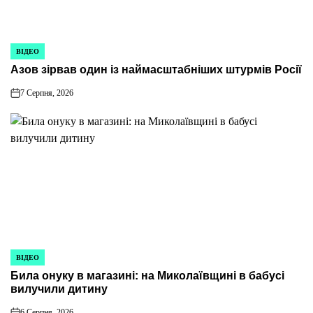
ВІДЕО
ОПУБЛІКУВАТИ
Азов зірвав один із наймасштабніших штурмів Росії
У
7 Серпня, 2026
on
ВІДЕО
ОПУБЛІКУВАТИ
Била онуку в магазині: на Миколаївщині в бабусі
У
вилучили дитину
6 Серпня, 2026