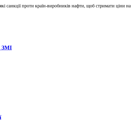
і санкції проти країн-виробників нафти, щоб стримати ціни на е
– ЗМІ
ї