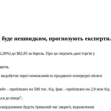
 буде нешвидким, прогнозують експерти.
,28%) до $82,85 за барель. Про це свідчать дані торгів у
арель.
ть видобуток через неможливість продавати попередні обсяги
йт – приблизно на 500 тис. б/д, Ірак – приблизно на 2,9 млн б/д.
ся до кінця”.
свердловини будуть тривалий час закриті, відновлення