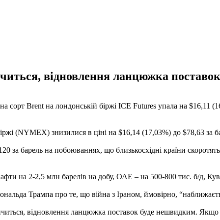
нчиться, відновлення ланцюжка поставок
 сорт Brent на лондонській біржі ICE Futures упала на $16,11 (16
ржі (NYMEX) знизилися в ціні на $16,14 (17,03%) до $78,63 за б
$120 за барель на побоюваннях, що близькосхідні країни скоротя
ти на 2-2,5 млн барелів на добу, ОАЕ – на 500-800 тис. б/д, Куве
альда Трампа про те, що війна з Іраном, ймовірно, “наближаєть
інчиться, відновлення ланцюжка поставок буде нешвидким. Якщо 