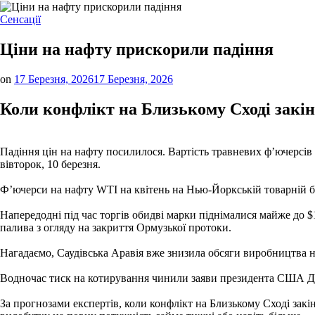
Опублікувати
Сенсації
у
Ціни на нафту прискорили падіння
on
17 Березня, 2026
17 Березня, 2026
Коли конфлікт на Близькому Сході закі
Падіння цін на нафту посилилося. Вартість травневих ф’ючерсів на
вівторок, 10 березня.
Ф’ючерси на нафту WTI на квітень на Нью-Йоркській товарній бі
Напередодні під час торгів обидві марки піднімалися майже до 
палива з огляду на закриття Ормузької протоки.
Нагадаємо, Саудівська Аравія вже знизила обсяги виробництва наф
Водночас тиск на котирування чинили заяви президента США Дон
За прогнозами експертів, коли конфлікт на Близькому Сході зак