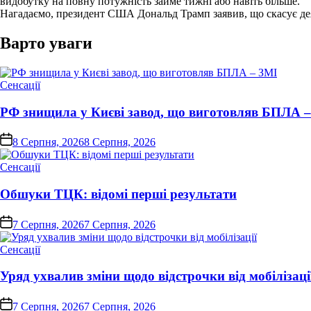
видобутку на повну потужність займе тижні або навіть більше.
Нагадаємо, президент США Дональд Трамп заявив, що скасує деяк
Варто уваги
Опублікувати
Сенсації
у
РФ знищила у Києві завод, що виготовляв БПЛА 
on
8 Серпня, 2026
8 Серпня, 2026
Опублікувати
Сенсації
у
Обшуки ТЦК: відомі перші результати
on
7 Серпня, 2026
7 Серпня, 2026
Опублікувати
Сенсації
у
Уряд ухвалив зміни щодо відстрочки від мобілізаці
on
7 Серпня, 2026
7 Серпня, 2026