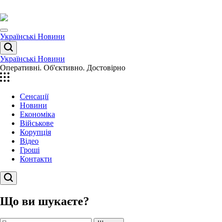
Перейти
до
вмісту
Menu
Українські Новини
Пошук
Українські Новини
Оперативні. Об'єктивно. Достовірно
Сенсації
Новини
Економіка
Військове
Корупція
Відео
Гроші
Контакти
Пошук
Що ви шукаєте?
Пошук: