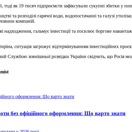
, тоді як 19 тисяч підприємств зафіксували сукупні збитки у пон
ицтві та розподілі гарячої води, водопостачанні та галузі утилі
оловини компаній.
ві надходження, гальмує інвестиції та посилює боргове навантаж
иріна, ситуація загрожує відтермінуванням інвестиційних проєк
ий Службою зовнішньої розвідки України свідчить, що Росія мож
mist
боти без офіційного оформлення: Що варто знати