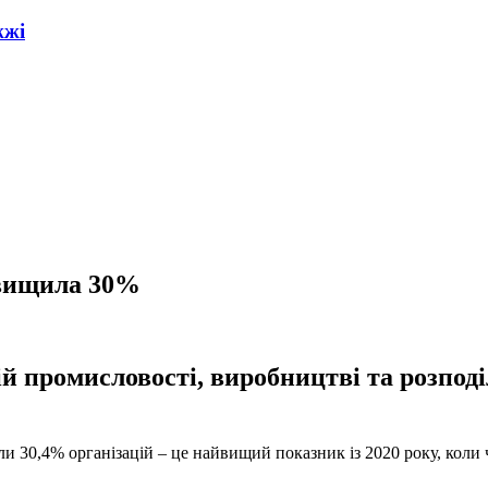
жжі
евищила 30%
й промисловості, виробництві та розподіл
али 30,4% організацій – це найвищий показник із 2020 року, кол