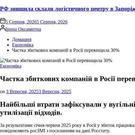
РФ знищила склади логістичного центру в Запорі
on
5 Серпня, 2026
5 Серпня, 2026
Опубліковано
Ірина Оксамитна
Домашня
Економіка
Частка збиткових компаній в Росії перевищила 30%
Опублікувати
Економіка
у
Частка збиткових компаній в Росії пер
on
3 Вересня, 2025
3 Вересня, 2025
Найбільші втрати зафіксували у вугільні
утилізації відходів.
За результатами січня-червня 2025 року в Росії у збиток працюв
повідомляють росЗМІ з посиланням на дані Росстату.