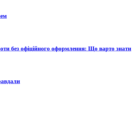
чем
боти без офіційного оформлення: Що варто знати
равдали