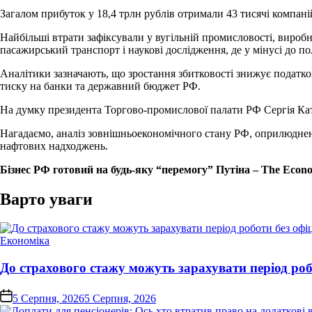
Загалом прибуток у 18,4 трлн рублів отримали 43 тисячі компаній
Найбільші втрати зафіксували у вугільній промисловості, виробн
пасажирський транспорт і наукові дослідження, де у мінусі до п
Аналітики зазначають, що зростання збитковості знижує податко
тиску на банки та державний бюджет РФ.
На думку президента Торгово-промислової палати РФ Сергія Кат
Нагадаємо, аналіз зовнішньоекономічного стану РФ, оприлюднен
нафтових надходжень.
Бізнес РФ готовий на будь-яку “перемогу” Путіна – The Econo
Варто уваги
Опублікувати
Економіка
у
До страхового стажу можуть зарахувати період ро
on
5 Серпня, 2026
5 Серпня, 2026