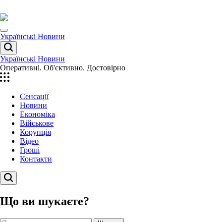
Перейти
до
вмісту
Menu
Українські Новини
Пошук
Українські Новини
Оперативні. Об'єктивно. Достовірно
Сенсації
Новини
Економіка
Військове
Корупція
Відео
Гроші
Контакти
Пошук
Що ви шукаєте?
Пошук: