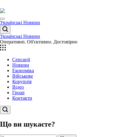
Перейти
до
вмісту
Menu
Українські Новини
Пошук
Українські Новини
Оперативні. Об'єктивно. Достовірно
Сенсації
Новини
Економіка
Військове
Корупція
Відео
Гроші
Контакти
Пошук
Що ви шукаєте?
Пошук: