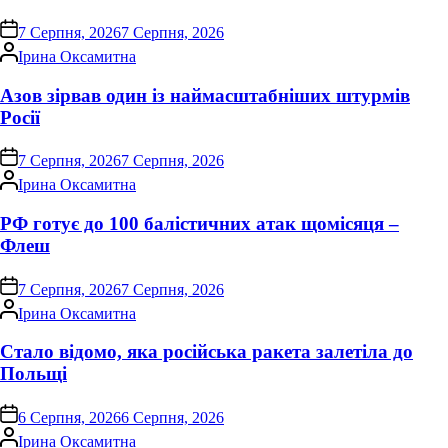
on
7 Серпня, 2026
7 Серпня, 2026
Опубліковано
Ірина Оксамитна
Азов зірвав один із наймасштабніших штурмів
Росії
on
7 Серпня, 2026
7 Серпня, 2026
Опубліковано
Ірина Оксамитна
РФ готує до 100 балістичних атак щомісяця –
Флеш
on
7 Серпня, 2026
7 Серпня, 2026
Опубліковано
Ірина Оксамитна
Стало відомо, яка російська ракета залетіла до
Польщі
on
6 Серпня, 2026
6 Серпня, 2026
Опубліковано
Ірина Оксамитна