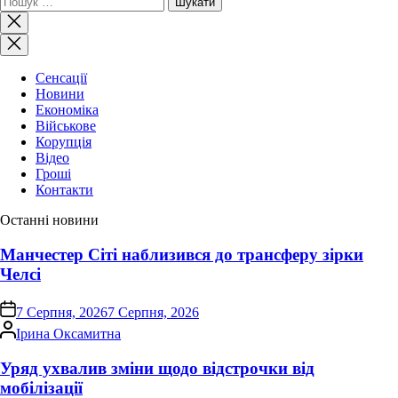
Закрити
пошук
Сенсації
Новини
Економіка
Військове
Корупція
Відео
Гроші
Контакти
Останні новини
Манчестер Сіті наблизився до трансферу зірки
Челсі
on
7 Серпня, 2026
7 Серпня, 2026
Опубліковано
Ірина Оксамитна
Уряд ухвалив зміни щодо відстрочки від
мобілізації