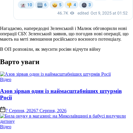
Нагадаємо, напередодні Зеленський і Малюк обговорили нові
операції СБУ. Зеленський заявив, що погодив нові операції, що
мають на меті зменшення російського воєнного потенціалу.
В ОП розповіли, як змусити росіян відчути війну
Варто уваги
Опублікувати
Відео
у
Азов зірвав один із наймасштабніших штурмів
Росії
on
7 Серпня, 2026
7 Серпня, 2026
Опублікувати
Відео
у