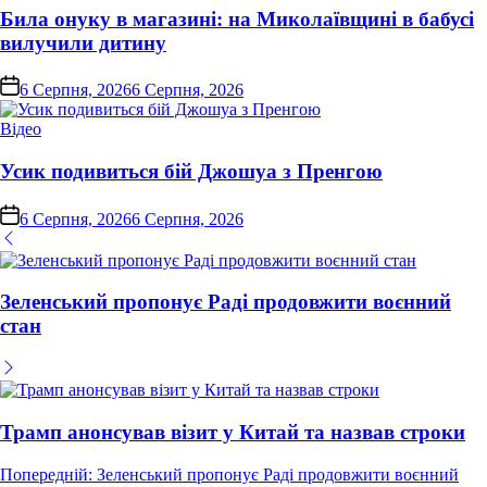
Била онуку в магазині: на Миколаївщині в бабусі
вилучили дитину
on
6 Серпня, 2026
6 Серпня, 2026
Опублікувати
Відео
у
Усик подивиться бій Джошуа з Пренгою
on
6 Серпня, 2026
6 Серпня, 2026
Зеленський пропонує Раді продовжити воєнний
стан
Трамп анонсував візит у Китай та назвав строки
Навігація
Попередній:
Зеленський пропонує Раді продовжити воєнний