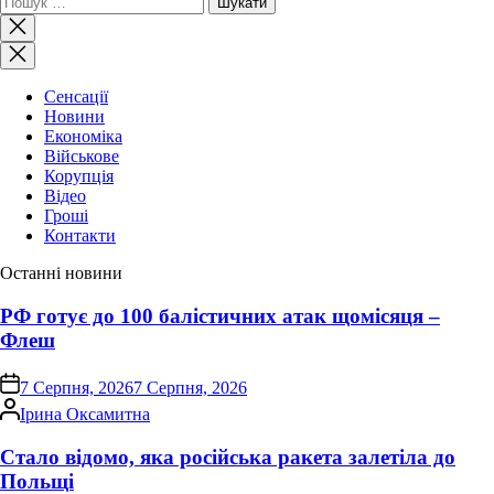
Закрити
пошук
Сенсації
Новини
Економіка
Військове
Корупція
Відео
Гроші
Контакти
Останні новини
РФ готує до 100 балістичних атак щомісяця –
Флеш
on
7 Серпня, 2026
7 Серпня, 2026
Опубліковано
Ірина Оксамитна
Стало відомо, яка російська ракета залетіла до
Польщі