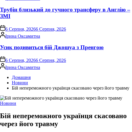
Трубін близький до гучного трансферу в Англію –
ЗМІ
on
6 Серпня, 2026
6 Серпня, 2026
Опубліковано
Ірина Оксамитна
Усик подивиться бій Джошуа з Пренгою
on
6 Серпня, 2026
6 Серпня, 2026
Опубліковано
Ірина Оксамитна
Домашня
Новини
Бій непереможного українця скасовано через його травму
Опублікувати
Новини
у
Бій непереможного українця скасовано
через його травму