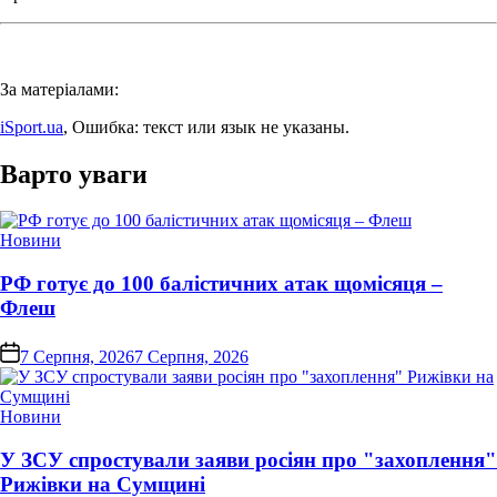
За матеріалами:
iSport.ua
, Ошибка: текст или язык не указаны.
Варто уваги
Опублікувати
Новини
у
РФ готує до 100 балістичних атак щомісяця –
Флеш
on
7 Серпня, 2026
7 Серпня, 2026
Опублікувати
Новини
у
У ЗСУ спростували заяви росіян про "захоплення"
Рижівки на Сумщині