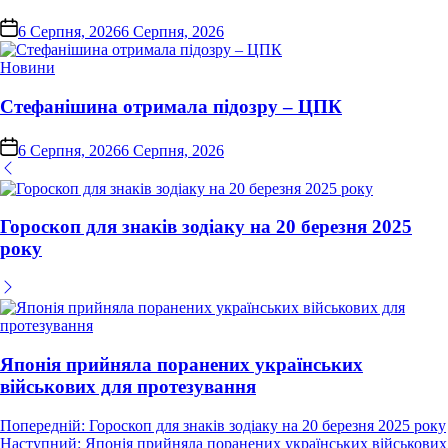
on
6 Серпня, 2026
6 Серпня, 2026
Опублікувати
Новини
у
Стефанішина отримала підозру – ЦПК
on
6 Серпня, 2026
6 Серпня, 2026
Гороскоп для знаків зодіаку на 20 березня 2025
року
Японія прийняла поранених українських
військових для протезування
Навігація
Попередній:
Гороскоп для знаків зодіаку на 20 березня 2025 року
Наступний:
Японія прийняла поранених українських військових