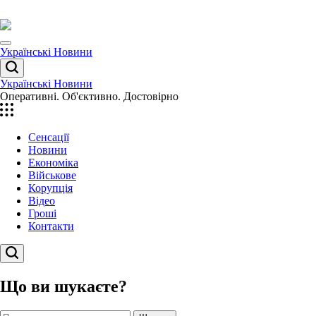
Перейти
до
вмісту
Menu
Українські Новини
Пошук
Українські Новини
Оперативні. Об'єктивно. Достовірно
Сенсації
Новини
Економіка
Військове
Корупція
Відео
Гроші
Контакти
Пошук
Що ви шукаєте?
Пошук: