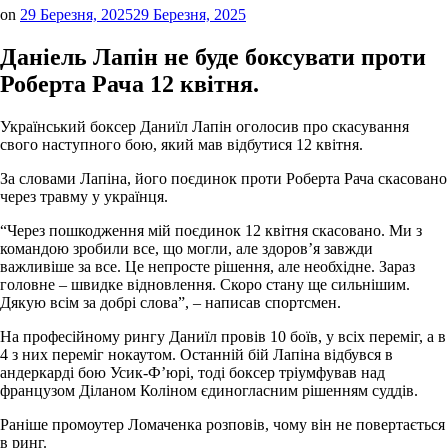
on
29 Березня, 2025
29 Березня, 2025
Даніель Лапін не буде боксувати проти
Роберта Рача 12 квітня.
Український боксер Даниїл Лапін оголосив про скасування
свого наступного бою, який мав відбутися 12 квітня.
За словами Лапіна, його поєдинок проти Роберта Рача скасовано
через травму у українця.
“Через пошкодження мій поєдинок 12 квітня скасовано. Ми з
командою зробили все, що могли, але здоров’я завжди
важливіше за все. Це непросте рішення, але необхідне. Зараз
головне – швидке відновлення. Скоро стану ще сильнішим.
Дякую всім за добрі слова”, – написав спортсмен.
На професійному рингу Даниїл провів 10 боїв, у всіх переміг, а в
4 з них переміг нокаутом. Останній бій Лапіна відбувся в
андеркарді бою Усик-Ф’юрі, тоді боксер тріумфував над
французом Діланом Коліном єдиногласним рішенням суддів.
Раніше промоутер Ломаченка розповів, чому він не повертається
в ринг.